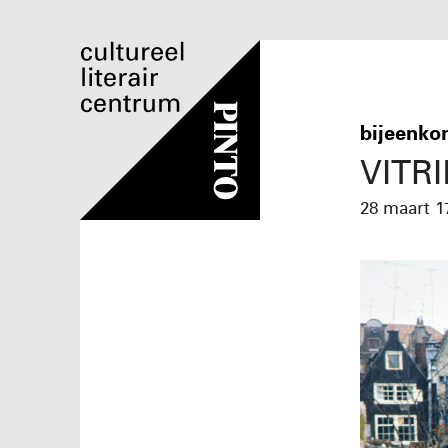
bijeenko
VITR
28 maart
1