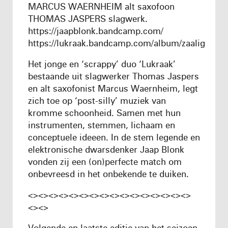
MARCUS WAERNHEIM alt saxofoon
THOMAS JASPERS slagwerk.
https://jaapblonk.bandcamp.com/
https://lukraak.bandcamp.com/album/zaalig
Het jonge en ‘scrappy’ duo ‘Lukraak’
bestaande uit slagwerker Thomas Jaspers
en alt saxofonist Marcus Waernheim, legt
zich toe op ‘post-silly’ muziek van
kromme schoonheid. Samen met hun
instrumenten, stemmen, lichaam en
conceptuele ideeen. In de stem legende en
elektronische dwarsdenker Jaap Blonk
vonden zij een (on)perfecte match om
onbevreesd in het onbekende te duiken.
<><><><><><><><><><><><><><><><>
<><>
Volgende en laatste editie van het seizoen