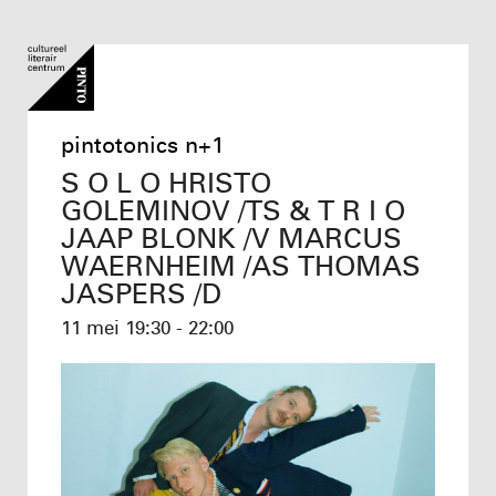
pintotonics n+1
S O L O HRISTO
GOLEMINOV /TS & T R I O
JAAP BLONK /V MARCUS
WAERNHEIM /AS THOMAS
JASPERS /D
11 mei
19:30 - 22:00