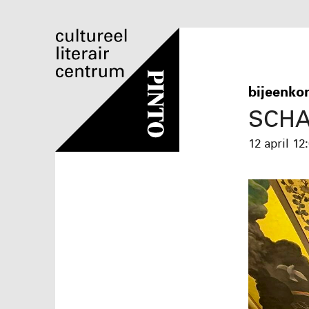
bijeenko
SCH
12 april
12: