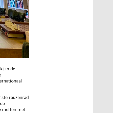
kt in de
e
ernationaal
inste reuzenrad
 de
te metten met