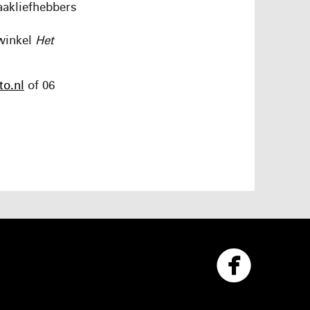
aakliefhebbers
winkel
Het
o.nl
of 06