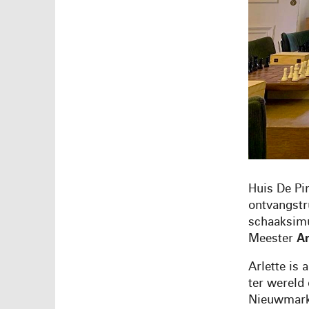
Huis De Pi
ontvangstru
schaaksimu
Meester
Ar
Arlette is 
ter wereld 
Nieuwmarkt