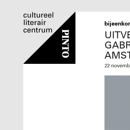
bijeenko
UITV
GABR
AMST
22 novem