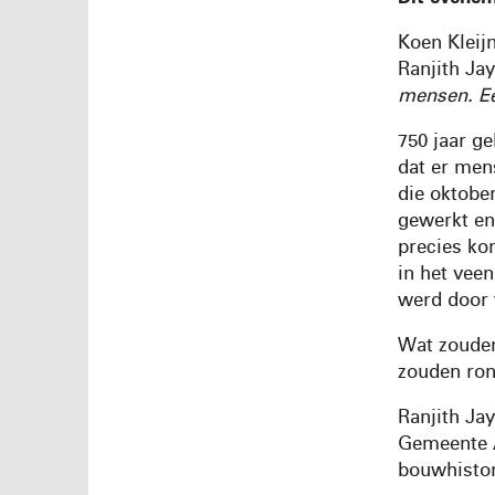
Koen Kleij
Ranjith Ja
mensen. Ee
750 jaar g
dat er men
die oktobe
gewerkt en
precies ko
in het vee
werd door 
Wat zoude
zouden ro
Ranjith Ja
Gemeente A
bouwhistori