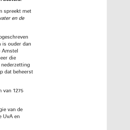
m spreekt met
ater en de
opgeschreven
 is ouder dan
e Amstel
eer die
 nederzetting
ap dat beheerst
 van 1275
gie van de
e UvA en