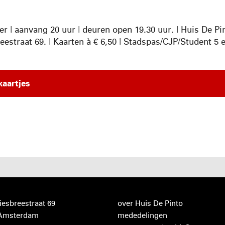
 | aanvang 20 uur | deuren open 19.30 uur. | Huis De Pin
estraat 69. | Kaarten à € 6,50 | Stadspas/CJP/Student 5 
kaartjes
iesbreestraat 69
over Huis De Pinto
 Amsterdam
mededelingen