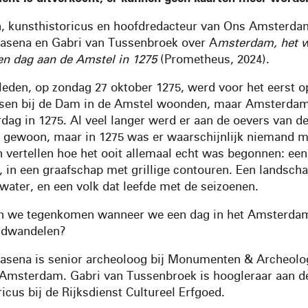
n, kunsthistoricus en hoofdredacteur van Ons Amsterda
yasena en Gabri van Tussenbroek over A
msterdam, het w
n dag aan de Amstel in 1275
(Prometheus, 2024).
eleden, op zondag 27 oktober 1275, werd voor het eerst 
sen bij de Dam in de Amstel woonden, maar Amsterdam
rdag in 1275. Al veel langer werd er aan de oevers van d
 gewoon, maar in 1275 was er waarschijnlijk niemand m
n vertellen hoe het ooit allemaal echt was begonnen: een
n, in een graafschap met grillige contouren. Een landsch
water, en een volk dat leefde met de seizoenen.
n we tegenkomen wanneer we een dag in het Amsterdam
ndwandelen?
yasena is senior archeoloog bij Monumenten & Archeolo
msterdam. Gabri van Tussenbroek is hoogleraar aan d
cus bij de Rijksdienst Cultureel Erfgoed.