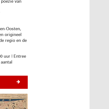
 poëzie van
r
den-Oosten,
n origineel
de regio en de
0 uur | Entree
 aantal