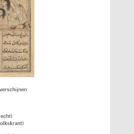
 verschijnen
recht)
Volkskrant)