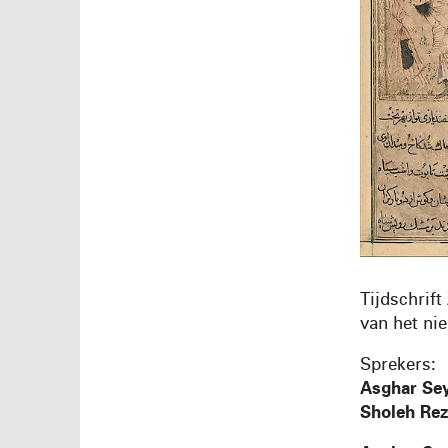
Tijdschrif
van het ni
Sprekers:
Asghar Se
Sholeh Re