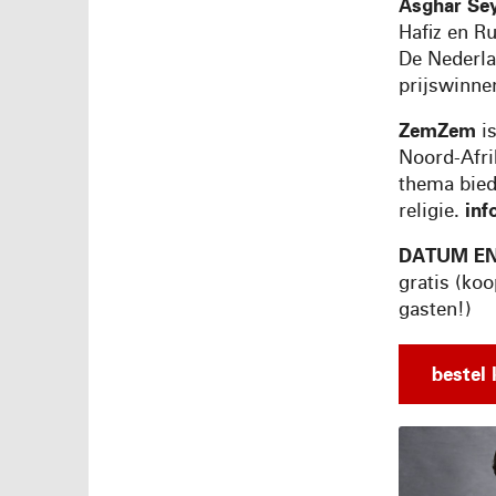
Asghar Se
Hafiz en R
De Nederla
prijswinn
ZemZem
is
Noord-Afri
thema bied
religie.
inf
DATUM EN
gratis (koo
gasten!)
bestel 