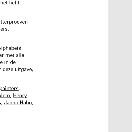
et licht:
etterproeven
ers,
Alphabets
ar met alle
e in de
 deze uitgave,
ainters
,
alem
,
Henry
s
,
Janno Hahn
,