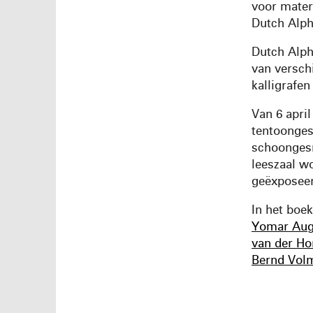
voor materi
Dutch Alph
Dutch Alph
van versch
kalligrafen
Van 6 apri
tentoonges
schoongesne
leeszaal w
geëxposee
In het boek
Yomar Aug
van der Ho
Bernd Vol