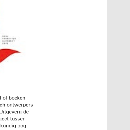
l of boeken
sch ontwerpers
Uitgeverij de
aject tussen
kkundig oog