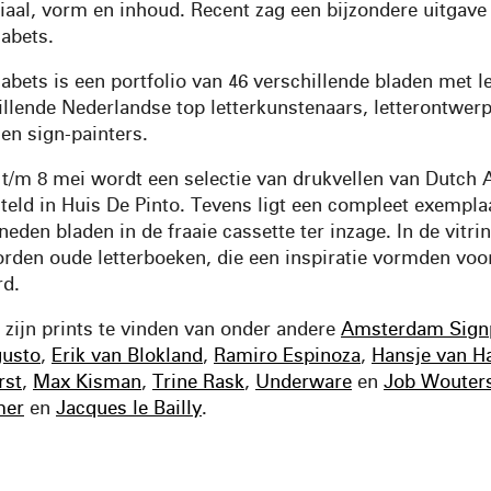
aal, vorm en inhoud. Recent zag een bijzondere uitgave h
abets.
abets is een portfolio van 46 verschillende bladen met l
illende Nederlandse top letterkunstenaars, letterontwerp
 en sign-painters.
l t/m 8 mei wordt een selectie van drukvellen van Dutch 
teld in Huis De Pinto. Tevens ligt een compleet exempla
den bladen in de fraaie cassette ter inzage. In de vitrin
orden oude letterboeken, die een inspiratie vormden voor
rd.
 zijn prints te vinden van onder andere
Amsterdam Signp
usto
,
Erik van Blokland
,
Ramiro Espinoza
,
Hansje van H
rst
,
Max Kisman
,
Trine Rask
,
Underware
en
Job Wouter
mer
en
Jacques le Bailly
.