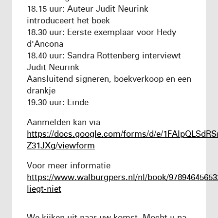
18
.15 uur:
Auteur
Judit Neurink
introduceert
het
boek
18.30
uur: Eerste exemplaar voor Hedy
d'Ancona
18.40
uur: Sandra Rottenberg interviewt
Judit Neurink
Aansluitend s
igneren,
boekver
k
oop en een
drankje
19.30 uur:
Einde
Aanmelden kan via
https://docs.google.com/forms/d/e/1FAIpQLSd
Z31JXg/viewform
Voor meer informatie
https://www.walburgpers.nl/nl/book/97894645653
liegt-niet
We kijken uit naar uw komst. Mocht u na