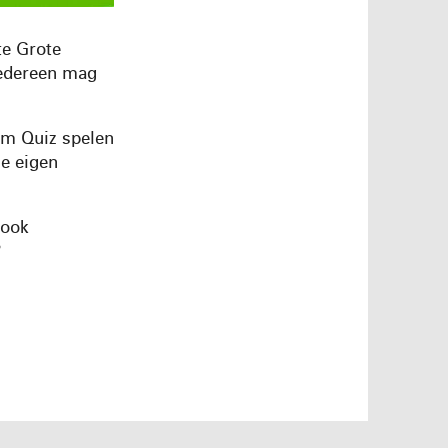
te Grote
Iedereen mag
am Quiz spelen
ze eigen
 ook
?