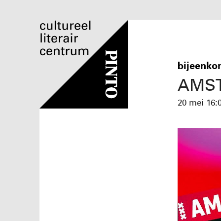
bijeenko
AMST
20 mei
16: