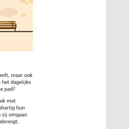
eeft, maar ook
het dagelijks
je pad?
rek met
nhartig hun
oe zij omgaan
ebrengt.