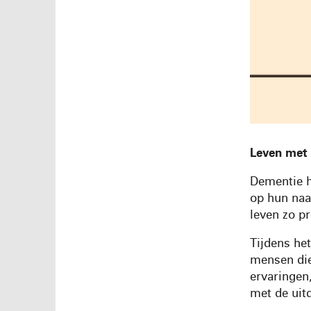
Leven met 
Dementie h
op hun naa
leven zo p
Tijdens he
mensen die
ervaringen,
met de uit