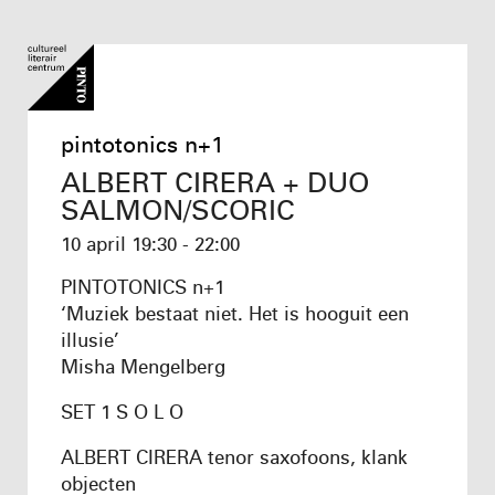
pintotonics n+1
ALBERT CIRERA + DUO
SALMON/SCORIC
10 april
19:30 - 22:00
PINTOTONICS n+1
‘Muziek bestaat niet. Het is hooguit een
illusie’
Misha Mengelberg
SET 1 S O L O
ALBERT CIRERA tenor saxofoons, klank
objecten